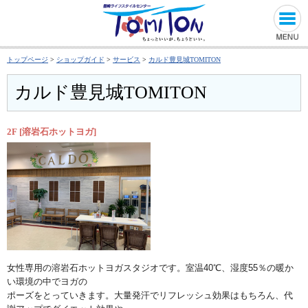
トップページ
>
ショップガイド
>
サービス
>
カルド豊見城TOMITON
カルド豊見城TOMITON
2F [溶岩石ホットヨガ]
女性専用の溶岩石ホットヨガスタジオです。室温40℃、
湿度55％の暖か
い環境の中でヨガの
ポーズをとっていきます。
大量発汗でリフレッシュ効果はもちろん、
代